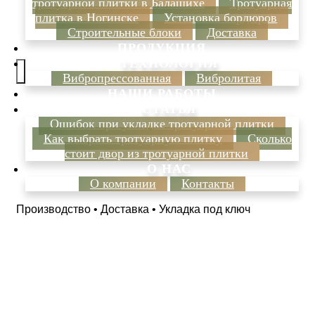
тротуарной плитки в Балашихе
Тротуарная
плитка в Ногинске
Установка бордюров
Строительные блоки
Доставка
ПРОДУКЦИЯ
ТЕХНОЛОГИЯ
Вибропрессованная
Вибролитая
НАШИ РАБОТЫ
СТАТЬЯ
Ошибок при укладке тротуарной плитки
Как выбрать тротуарную плитку
Сколько
стоит двор из тротуарной плитки
О НАС
О компании
Контакты
Производство • Доставка • Укладка под ключ
Укладка
тротуарной плитки