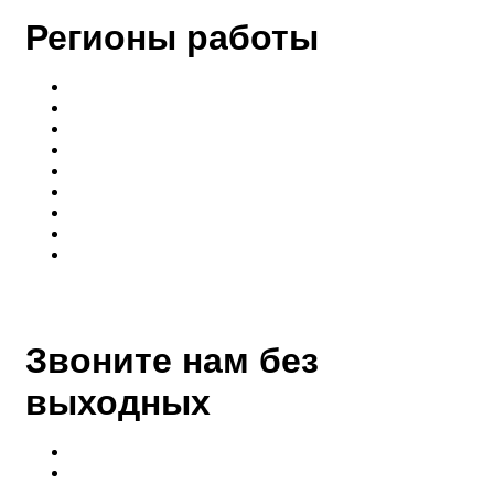
Регионы работы
Балашиха
Ногинск
Раменск
Электросталь
Щёлково
Мытищи
Королёв
Бронницы
Павлово-Посадский
Звоните нам без
выходных
+7 (916)-004-08-08
+7 (968)-004-89-98