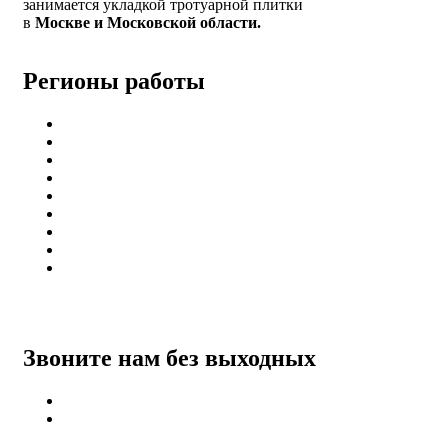
занимается укладкой тротуарной плитки
в
Москве и Московской области.
Регионы работы
Балашиха
Ногинск
Раменск
Электросталь
Щёлково
Мытищи
Королёв
Бронницы
Павлово-Посадский
Звоните нам без выходных
+7 (916)-004-08-08
+7 (968)-004-89-98