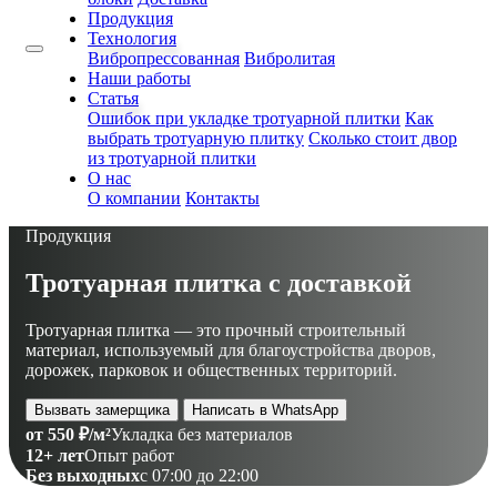
Продукция
Технология
Вибропрессованная
Вибролитая
Наши работы
Статья
Ошибок при укладке тротуарной плитки
Как
выбрать тротуарную плитку
Сколько стоит двор
из тротуарной плитки
О нас
О компании
Контакты
Продукция
Тротуарная плитка с доставкой
Тротуарная плитка — это прочный строительный
материал, используемый для благоустройства дворов,
дорожек, парковок и общественных территорий.
Вызвать замерщика
Написать в WhatsApp
от 550 ₽/м²
Укладка без материалов
12+ лет
Опыт работ
Без выходных
с 07:00 до 22:00