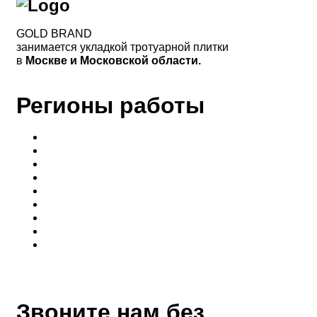
GOLD BRAND
занимается укладкой тротуарной плитки
в
Москве и Московской области.
Регионы работы
Балашиха
Ногинск
Раменск
Электросталь
Щёлково
Мытищи
Королёв
Бронницы
Павлово-Посадский
Звоните нам без