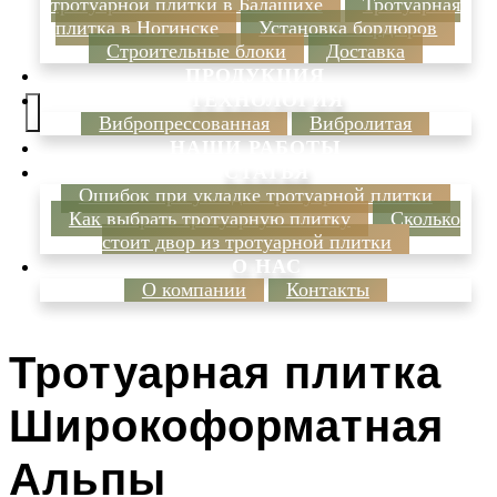
тротуарной плитки в Балашихе
Тротуарная
плитка в Ногинске
Установка бордюров
Строительные блоки
Доставка
ПРОДУКЦИЯ
ТЕХНОЛОГИЯ
Вибропрессованная
Вибролитая
НАШИ РАБОТЫ
СТАТЬЯ
Ошибок при укладке тротуарной плитки
Как выбрать тротуарную плитку
Сколько
стоит двор из тротуарной плитки
О НАС
О компании
Контакты
Тротуарная плитка
Широкоформатная
Альпы