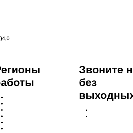
)
4,0
Регионы
Звоните 
работы
без
выходны
Балашиха
Ногинск
Раменск
+7 (916)-004-08-
Электросталь
+7 (968)-004-89-
Щёлково
Мытищи