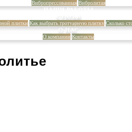
Вибропрессованная
Вибролитая
НАШИ РАБОТЫ
СТАТЬЯ
рной плитки
Как выбрать тротуарную плитку
Сколько ст
О НАС
О компании
Контакты
олитье