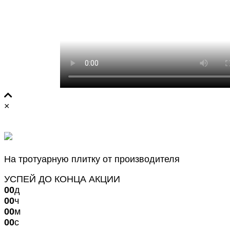
×
СКИДКА ДО 10%
На тротуарную плитку от производителя
УСПЕЙ ДО КОНЦА АКЦИИ
00
д
00
ч
00
м
00
с