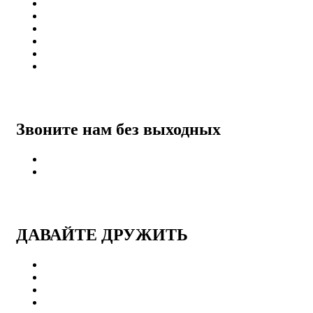
Электросталь
Щёлково
Мытищи
Королёв
Бронницы
Павлово-Посадский
Звоните нам без выходных
+7 (916)-004-08-08
+7 (968)-004-89-98
ДАВАЙТЕ ДРУЖИТЬ